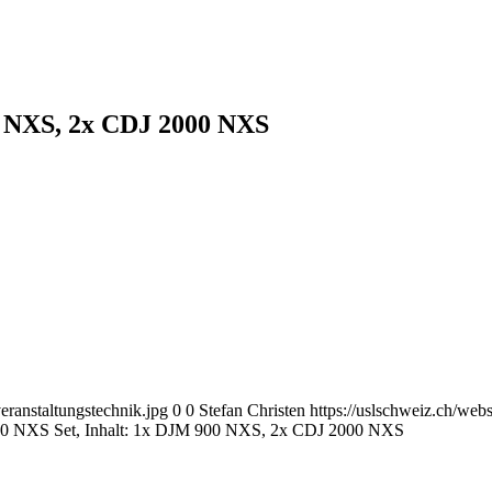
0 NXS, 2x CDJ 2000 NXS
eranstaltungstechnik.jpg
0
0
Stefan Christen
https://uslschweiz.ch/web
00 NXS Set, Inhalt: 1x DJM 900 NXS, 2x CDJ 2000 NXS