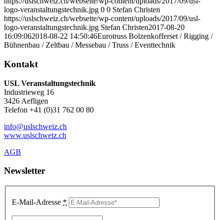
https://uslschweiz.ch/webseite/wp-content/uploads/2017/09/usl-
logo-veranstaltungstechnik.jpg
0
0
Stefan Christen
https://uslschweiz.ch/webseite/wp-content/uploads/2017/09/usl-
logo-veranstaltungstechnik.jpg
Stefan Christen
2017-08-20
16:09:06
2018-08-22 14:50:46
Eurotruss Bolzenkofferset / Rigging /
Bühnenbau / Zeltbau / Messebau / Truss / Eventtechnik
Kontakt
USL Veranstaltungstechnik
Industrieweg 16
3426 Aefligen
Telefon +41 (0)31 762 00 80
info@uslschweiz.ch
www.uslschweiz.ch
AGB
Newsletter
E-Mail-Adresse
*