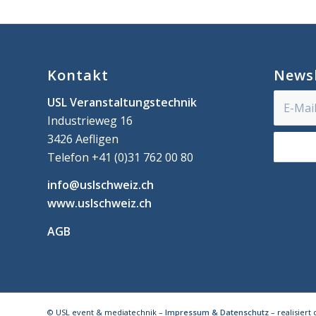
Kontakt
Newsl
USL Veranstaltungstechnik
Industrieweg 16
3426 Aefligen
Telefon +41 (0)31 762 00 80
info@uslschweiz.ch
www.uslschweiz.ch
AGB
© USL event & mediatechnik –
Impressum & Datenschutz
– realisiert