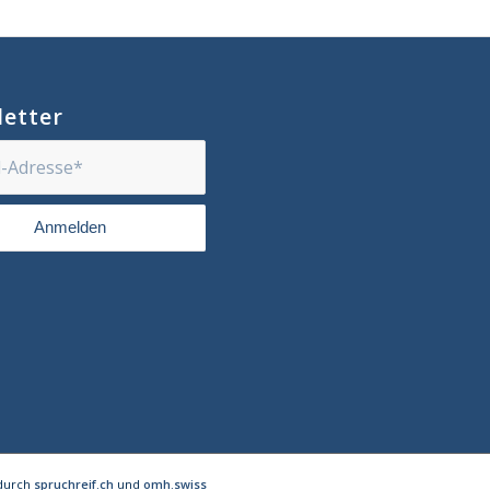
etter
 durch
spruchreif.ch
und
omh.swiss