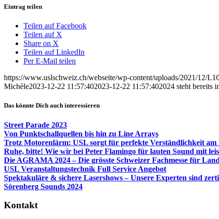
Eintrag teilen
Teilen auf Facebook
Teilen auf X
Share on X
Teilen auf LinkedIn
Per E-Mail teilen
https://www.uslschweiz.ch/webseite/wp-content/uploads/2021/12/L1
Michèle
2023-12-22 11:57:40
2023-12-22 11:57:40
2024 steht bereits i
Das könnte Dich auch interessieren
Street Parade 2023
Von Punktschallquellen bis hin zu Line Arrays
Trotz Motorenlärm: USL sorgt für perfekte Verständlichkeit am
Ruhe, bitte! Wie wir bei Peter Flamingo für lauten Sound mit l
Die AGRAMA 2024 – Die grösste Schweizer Fachmesse für Land
USL Veranstaltungstechnik Full Service Angebot
Spektakuläre & sichere Lasershows – Unsere Experten sind zertif
Sörenberg Sounds 2024
Kontakt