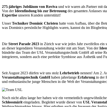
275-jähriges Jubiläum von Roviva
und wir waren als Partner mit da
Von der
Ideenfin
dung bis zur Betreuung
des gesamten Anlasses sta
Expertise
unseren Kunden unterstützt!
Unser
Techniker Dominic Christen
hatte vom Aufbau, über die Betr
was Dominics persönliche Highlights waren, kannst du im Blogbeitr
Die
Street Parade 2023
in Zürich war wie jedes Jahr zweifellos ein 
an dieser legendären Veranstaltung wieder mit am Start. Von der
Idee
bündelte das Team der USL Veranstaltungstechnik GmbH all seine R
integrieren, sondern auch eine perfekte Symbiose aus Ästhetik und Fu
Seit August 2023 dürfen wir uns stolz
Lehrbetrieb
nennen! Am 2. Aug
Veranstaltungstechnik GmbH
haben jahrelange
Erfahrung
in der 
und enthusiastische junge Menschen in die Welt der Veranstaltungstec
Noch nicht allzu lange her haben wir ein vermeintlich ungewöhnliche
Schlossmärit
eingeladen. Begleitet wurde dieser von
USL Veranstal
Weihnachtsmarktes hinaus. Hier erhalten auch die Insassen der Justizv