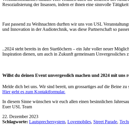
Resozialisierung der Insassen, indem er ihnen eine sinnvolle Tätigkeit 
Fast passend zu Weihnachten durften wir uns von USL Veranstaltung
und Innovation in der Audiotechnik, was diese Partnerschaft so passe
..2024 steht bereits in den Startlöchern – ein Jahr voller neuer Mög
Inspiration dienen, um auch in Zukunft gemeinsam Unvergessliches zu 
Willst du deinen Event unvergesslich machen und 2024 mit uns 
Melde dich bei uns. Wir sind bereit, um grossartiges auf die Beine zu s
Hier geht es zum Kontaktformular.
In diesem Sinne wünschen wir euch allen einen besinnlichen Jahresaus
Euer USL Team
22. Dezember 2023
Schlagworte:
Lautsprechersystem
,
Lovemobiles
,
Street Parade
,
Tech