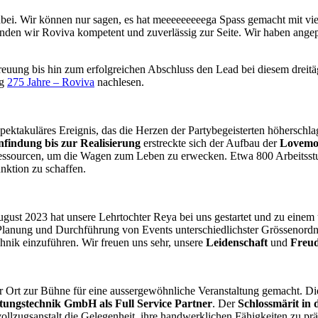
bei. Wir können nur sagen, es hat meeeeeeeeega Spass gemacht mit viel
nden wir Roviva kompetent und zuverlässig zur Seite. Wir haben ang
euung bis hin zum erfolgreichen Abschluss den Lead bei diesem dreitäg
ag
275 Jahre – Roviva
nachlesen.
spektakuläres Ereignis, das die Herzen der Partybegeisterten höherschla
nfindung bis zur Realisierung
erstreckte sich der Aufbau der
Lovemo
essourcen, um die Wagen zum Leben zu erwecken. Etwa 800 Arbeitsstu
nktion zu schaffen.
ust 2023 hat unsere Lehrtochter Reya bei uns gestartet und zu eine
Planung und Durchführung von Events unterschiedlichster Grössenordn
hnik einzuführen. Wir freuen uns sehr, unsere
Leidenschaft
und
Freu
r Ort zur Bühne für eine aussergewöhnliche Veranstaltung gemacht. Die
tungstechnik GmbH als Full Service Partner
. Der
Schlossmärit in
ollzugsanstalt die Gelegenheit, ihre handwerklichen Fähigkeiten zu prä