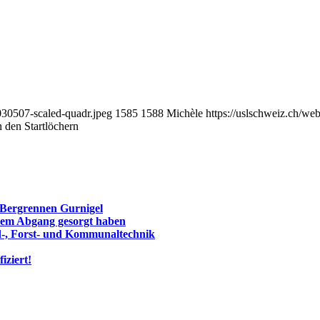
030507-scaled-quadr.jpeg
1585
1588
Michèle
https://uslschweiz.ch/we
n den Startlöchern
 Bergrennen Gurnigel
eisem Abgang gesorgt haben
-, Forst- und Kommunaltechnik
iziert!