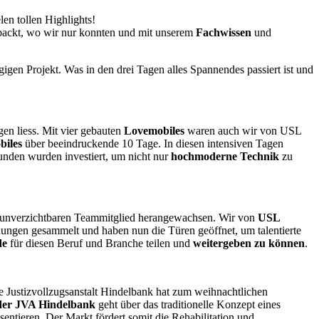
en tollen Highlights!
epackt, wo wir nur konnten und mit unserem
Fachwissen
und
igen Projekt. Was in den drei Tagen alles Spannendes passiert ist und
gen liess. Mit vier gebauten
Lovemobiles
waren auch wir von USL
biles
über beeindruckende 10 Tage. In diesen intensiven Tagen
nden wurden investiert, um nicht nur
hochmoderne Technik
zu
m unverzichtbaren Teammitglied herangewachsen. Wir von
USL
ungen gesammelt und haben nun die Türen geöffnet, um talentierte
de
für diesen Beruf und Branche teilen und
weitergeben zu können
.
 Justizvollzugsanstalt Hindelbank hat
zum weihnachtlichen
 der JVA Hindelbank
geht über das traditionelle Konzept eines
sentieren. Der Markt fördert somit die Rehabilitation und